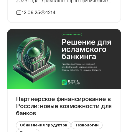
2025 года, в рамках которого физические
лица вправе определить уполномоченное
12.09.25
1214
лицо («вторую руку») для подтверждения
совершения операции по переводу
денежных средств, операций по вкладам и
получению наличных […]
Партнерское финансирование в
России: новые возможности для
банков
Обновления продуктов
Технологии