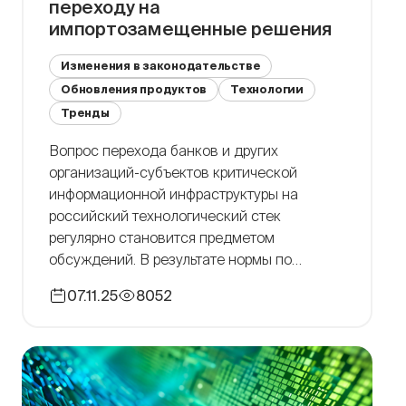
переходу на
импортозамещенные решения
Изменения в законодательстве
Обновления продуктов
Технологии
Тренды
Вопрос перехода банков и других
организаций-субъектов критической
информационной инфраструктуры на
российский технологический стек
регулярно становится предметом
обсуждений. В результате нормы по
регулированию импортозамещения
07.11.25
8052
пересматриваются, а сроки перехода
удлиняются. Стоимость импортозамещения
и готовность банков В 2020 году
Минцифры предлагало перевести банки на
использование преимущественно