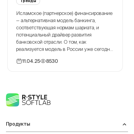
Тренды
Исламское (партнерское) финансирование
— альтернативная модель банкинга,
соответствующая нормам шариата, и
потенциальный драйвер развития
банковской отрасли. О том, как
реализуется модель в России уже сегодня
— в нашем материале. Исламский банкинг:
11.04.25
8530
перспективы на российском рынке
Сегодня исламские финансы — это
глобальный тренд с активами,
оцениваемыми в $4 триллиона по всему
миру. Впечатляющая динамика роста — […]
Продукты