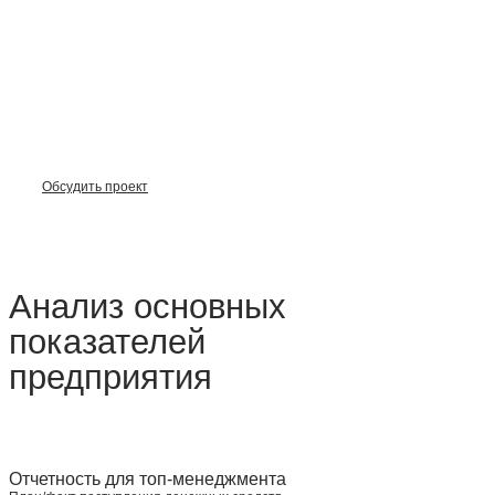
бизнес-аналитики (BI)
Помогаем бизнесу навести порядок в данных и
принимать управленческие решения на основе
цифр. Агрегируем данные из разрозненных
информационных систем в единую базу данных и
визуализируем показатели бизнеса с помощью
дашбордов. Помогаем перейти на отечественные
и open-source решения для бизнес-аналитики.
Обсудить проект
Посмотреть кейсы →
Анализ основных
показателей
предприятия
Отчетность для топ-менеджмента