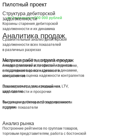
Пилотный проект
Структура дебиторской
от 2 месяцев и 500 000 рублей
задолженности
Корзины старения дебиторской
задолженности и их динамика
Аналитика продаж
Сравнительный анализ дебиторской
задолженности всех показателей
в различных разрезах
Метрики работы отдела продаж
Анализ платежей и профилей клиентов
Анализ платежей и профилей клиентов
и подрядчиков во всех срезах и в динамике,
и подрядчиков во всех срезах и в динамике,
оперативная оценка надежности
оперативная оценка надежности контрагентов
контрагентов
Показатели продаж: средний чек, LTV,
Взаиморасчеты, план погашения
цикл сделки
задолженности и просрочки
Выполнение плана и прогнозирование
Тенденции дебиторской задолженности
продаж
и другие показатели
Анализ рынка
Построение рейтингов по группам товаров,
торговым представителям, работа с бостонской