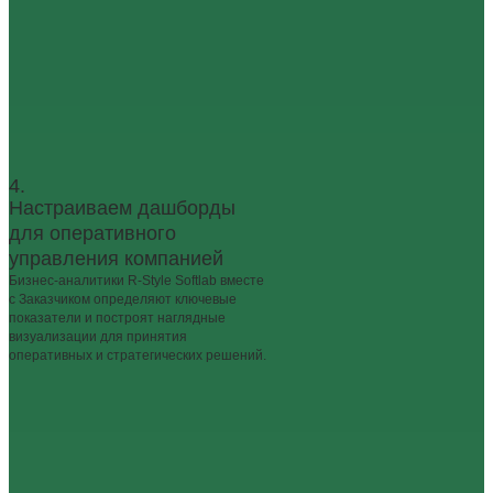
4.
Настраиваем дашборды
для оперативного
управления компанией
Бизнес-аналитики R-Style Softlab вместе
с Заказчиком определяют ключевые
показатели и построят наглядные
визуализации для принятия
оперативных и стратегических решений.