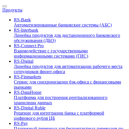
Продукты
RS-Bank
Автоматизированные банковские системы (АБС)
RS-Interbank
Линейка продуктов для дистанционного банковского
обслуживания (ДБО)
RS-Connect Pro
Взаимодействие с государственными
информационными системами (ГИС)
RS-Digital
Линейка продуктов для автоматизации рабочего места
сотрудников фронт-офиса
RS-Finmarkets
Сервис для синхронизации бэк-офиса с финансовыми
рынками
RS-DataHouse
Платформа для построения централизованного
хранилища данных
RS-Digital Ruble
Решение для интеграции банка с платформой
цифрового рубля ЦБ
RS-Pay
Платежный терминал для бесконтактных переводов по