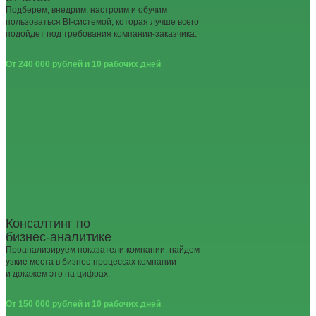
Подберем, внедрим, настроим и обучим
пользоваться BI-системой, которая лучше всего
подойдет под требования компании-заказчика.
От 240 000 рублей и 10 рабочих дней
Консалтинг по
бизнес‑аналитике
Проанализируем показатели компании, найдем
узкие места в бизнес‑процессах компании
и докажем это на цифрах.
От 150 000 рублей и 10 рабочих дней