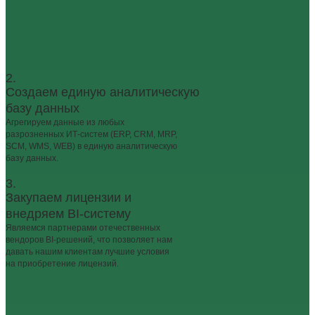
2.
Создаем единую аналитическую
базу данных
Агрегируем данные из любых
разрозненных ИТ‑систем (ERP, CRM, MRP,
SCM, WMS, WEB) в единую аналитическую
базу данных.
3.
Закупаем лицензии и
внедряем BI-систему
Являемся партнерами отечественных
вендоров BI‑решений, что позволяет нам
давать нашим клиентам лучшие условия
на приобретение лицензий.