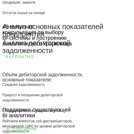
продукции, заказов
Остаток сырья на складе
Анализ основных показателей
45 минутная
консультация по выбору
предприятия
BI-системы и построению
Анализ дебиторской
аналитического хранилища
задолженности
БЕСПЛАТНО
Объём дебиторской задолженности,
основные показатели:
Средняя задолженность
Прирост и погашение дебиторской
задолженности
Поддержка существующей
Оборачиваемость задолженности
BI аналитики
Рейтинги клиентов, суб-дистрибьюторов,
менеджеров, ЦФО по уровню дебиторской
от 70 000 рублей
задолженности