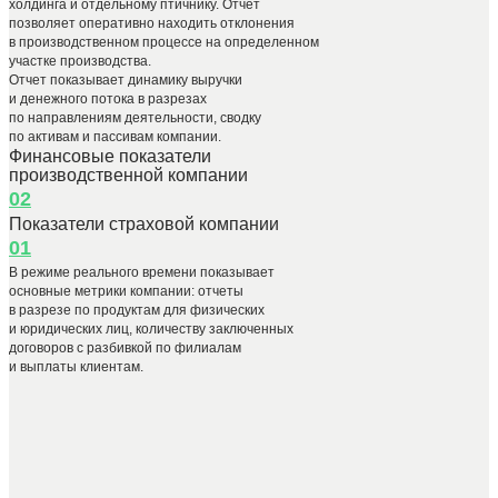
холдинга и отдельному птичнику. Отчет
позволяет оперативно находить отклонения
в производственном процессе на определенном
участке производства.
Отчет показывает динамику выручки
и денежного потока в разрезах
по направлениям деятельности, сводку
по активам и пассивам компании.
Финансовые показатели
производственной компании
02
Показатели страховой компании
01
В режиме реального времени показывает
основные метрики компании: отчеты
в разрезе по продуктам для физических
и юридических лиц, количеству заключенных
договоров с разбивкой по филиалам
и выплаты клиентам.