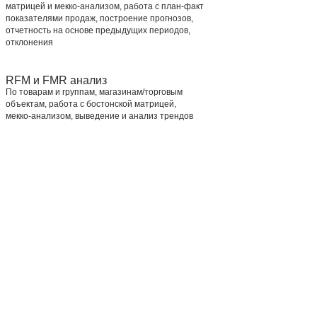
матрицей и мекко-анализом, работа с план-факт
показателями продаж, построение прогнозов,
отчетность на основе предыдущих периодов,
отклонения
RFM и FMR анализ
По товарам и группам, магазинам/торговым
объектам, работа с бостонской матрицей,
мекко-анализом, выведение и анализ трендов