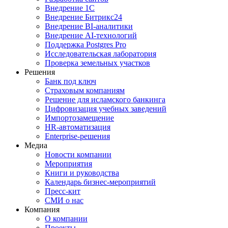
Внедрение 1С
Внедрение Битрикс24
Внедрение BI‑аналитики
Внедрение AI‑технологий
Поддержка Postgres Pro
Исследовательская лаборатория
Проверка земельных участков
Решения
Банк под ключ
Страховым компаниям
Решение для исламского банкинга
Цифровизация учебных заведений
Импортозамещение
HR‑автоматизация
Enterprise-решения
Медиа
Новости компании
Мероприятия
Книги и руководства
Календарь бизнес‑мероприятий
Пресс‑кит
СМИ о нас
Компания
О компании
Проекты