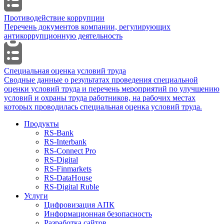
Противодействие коррупции
Перечень документов компании, регулирующих
антикоррупционную деятельность
Специальная оценка условий труда
Сводные данные о результатах проведения специальной
оценки условий труда и перечень мероприятий по улучшению
условий и охраны труда работников, на рабочих местах
которых проводилась специальная оценка условий труда.
Продукты
RS‑Bank
RS‑Interbank
RS‑Connect Pro
RS‑Digital
RS‑Finmarkets
RS‑DataHouse
RS‑Digital Ruble
Услуги
Цифровизация АПК
Информационная безопасность
Разработка сайтов