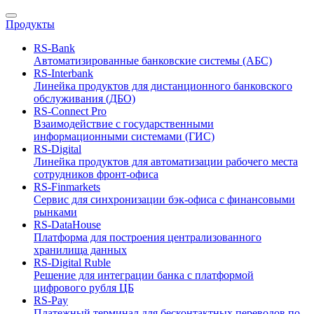
Продукты
RS-Bank
Автоматизированные банковские системы (АБС)
RS-Interbank
Линейка продуктов для дистанционного банковского
обслуживания (ДБО)
RS-Connect Pro
Взаимодействие с государственными
информационными системами (ГИС)
RS-Digital
Линейка продуктов для автоматизации рабочего места
сотрудников фронт-офиса
RS-Finmarkets
Сервис для синхронизации бэк-офиса с финансовыми
рынками
RS-DataHouse
Платформа для построения централизованного
хранилища данных
RS-Digital Ruble
Решение для интеграции банка с платформой
цифрового рубля ЦБ
RS-Pay
Платежный терминал для бесконтактных переводов по