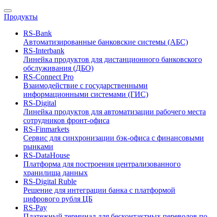
Продукты
RS-Bank
Автоматизированные банковские системы (АБС)
RS-Interbank
Линейка продуктов для дистанционного банковского
обслуживания (ДБО)
RS-Connect Pro
Взаимодействие с государственными
информационными системами (ГИС)
RS-Digital
Линейка продуктов для автоматизации рабочего места
сотрудников фронт-офиса
RS-Finmarkets
Сервис для синхронизации бэк-офиса с финансовыми
рынками
RS-DataHouse
Платформа для построения централизованного
хранилища данных
RS-Digital Ruble
Решение для интеграции банка с платформой
цифрового рубля ЦБ
RS-Pay
Платежный терминал для бесконтактных переводов по