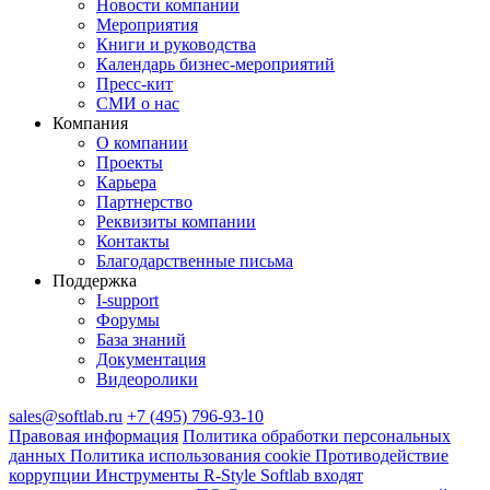
Новости компании
Мероприятия
Книги и руководства
Календарь бизнес‑мероприятий
Пресс‑кит
СМИ о нас
Компания
О компании
Проекты
Карьера
Партнерство
Реквизиты компании
Контакты
Благодарственные письма
Поддержка
I‑support
Форумы
База знаний
Документация
Видеоролики
sales@softlab.ru
+7 (495) 796-93-10
Правовая информация
Политика обработки персональных
данных
Политика использования cookie
Противодействие
коррупции
Инструменты R‑Style Softlab входят