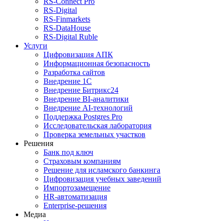
RS‑Connect Pro
RS‑Digital
RS‑Finmarkets
RS‑DataHouse
RS‑Digital Ruble
Услуги
Цифровизация АПК
Информационная безопасность
Разработка сайтов
Внедрение 1С
Внедрение Битрикс24
Внедрение BI‑аналитики
Внедрение AI‑технологий
Поддержка Postgres Pro
Исследовательская лаборатория
Проверка земельных участков
Решения
Банк под ключ
Страховым компаниям
Решение для исламского банкинга
Цифровизация учебных заведений
Импортозамещение
HR‑автоматизация
Enterprise-решения
Медиа