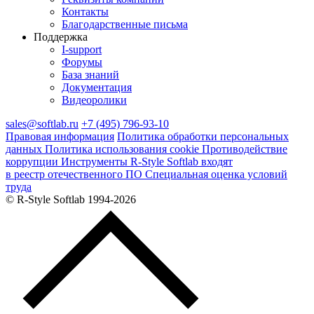
Контакты
Благодарственные письма
Поддержка
I‑support
Форумы
База знаний
Документация
Видеоролики
sales@softlab.ru
+7 (495) 796-93-10
Правовая информация
Политика обработки персональных
данных
Политика использования cookie
Противодействие
коррупции
Инструменты R‑Style Softlab входят
в реестр отечественного ПО
Специальная оценка условий
труда
© R‑Style Softlab 1994-2026