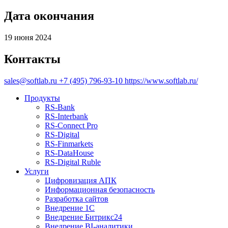
Дата окончания
19 июня 2024
Контакты
sales@softlab.ru
+7 (495) 796-93-10
https://www.softlab.ru/
Продукты
RS‑Bank
RS‑Interbank
RS‑Connect Pro
RS‑Digital
RS‑Finmarkets
RS‑DataHouse
RS‑Digital Ruble
Услуги
Цифровизация АПК
Информационная безопасность
Разработка сайтов
Внедрение 1С
Внедрение Битрикс24
Внедрение BI‑аналитики