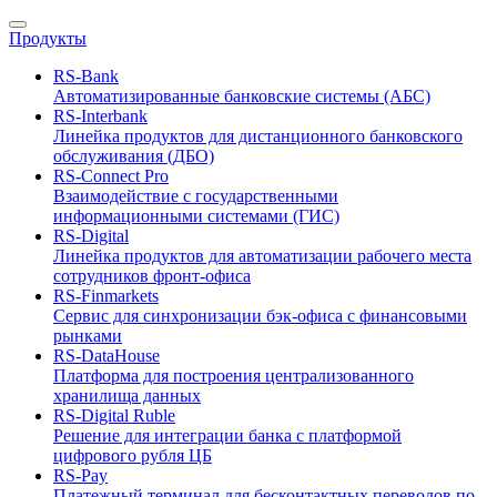
Продукты
RS-Bank
Автоматизированные банковские системы (АБС)
RS-Interbank
Линейка продуктов для дистанционного банковского
обслуживания (ДБО)
RS-Connect Pro
Взаимодействие с государственными
информационными системами (ГИС)
RS-Digital
Линейка продуктов для автоматизации рабочего места
сотрудников фронт-офиса
RS-Finmarkets
Сервис для синхронизации бэк-офиса с финансовыми
рынками
RS-DataHouse
Платформа для построения централизованного
хранилища данных
RS-Digital Ruble
Решение для интеграции банка с платформой
цифрового рубля ЦБ
RS-Pay
Платежный терминал для бесконтактных переводов по