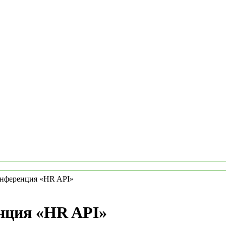
онференция «HR API»
нция «HR API»