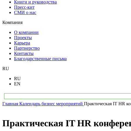
Книги и руководства
Пресс-кит
СМИ о нас
Компания
О компании
Проекты
Карьера
Партнерство
Контакты
Благодарственные письма
RU
RU
EN
Главная
Календарь бизнес мероприятий
Практическая IT HR к
Практическая IT HR конфере