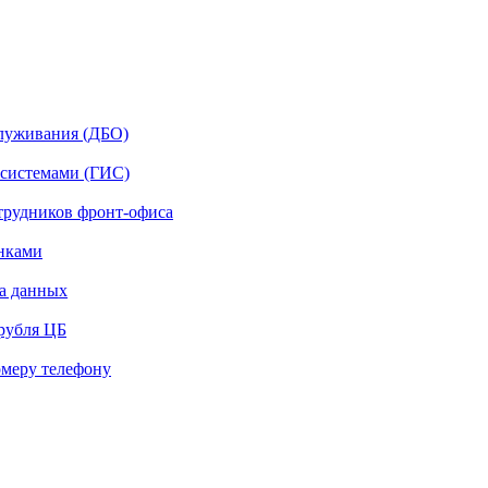
служивания (ДБО)
системами (ГИС)
отрудников фронт-офиса
нками
а данных
рубля ЦБ
омеру телефону