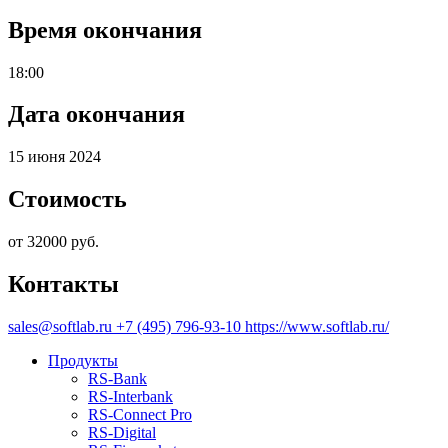
Время окончания
18:00
Дата окончания
15 июня 2024
Стоимость
от 32000 руб.
Контакты
sales@softlab.ru
+7 (495) 796-93-10
https://www.softlab.ru/
Продукты
RS‑Bank
RS‑Interbank
RS‑Connect Pro
RS‑Digital