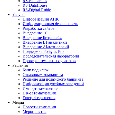
RS‑Finmarkets
RS‑DataHouse
RS‑Digital Ruble
Услуги
Цифровизация АПК
Информационная безопасность
Разработка сайтов
Внедрение 1С
Внедрение Битрикс24
Внедрение BI‑аналитики
Внедрение AI‑технологий
Поддержка Postgres Pro
Исследовательская лаборатория
Проверка земельных участков
Решения
Банк под ключ
Страховым компаниям
Решение для исламского банкинга
Цифровизация учебных заведений
Импортозамещение
HR‑автоматизация
Enterprise-решения
Медиа
Новости компании
Мероприятия