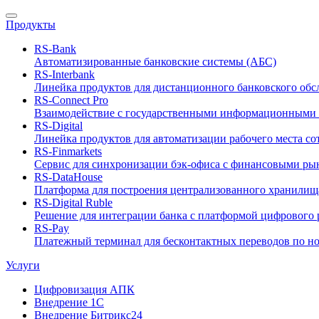
Продукты
RS-Bank
Автоматизированные банковские системы (АБС)
RS-Interbank
Линейка продуктов для дистанционного банковского об
RS-Connect Pro
Взаимодействие с государственными информационными 
RS-Digital
Линейка продуктов для автоматизации рабочего места с
RS-Finmarkets
Сервис для синхронизации бэк-офиса с финансовыми ры
RS-DataHouse
Платформа для построения централизованного хранилищ
RS-Digital Ruble
Решение для интеграции банка с платформой цифрового 
RS-Pay
Платежный терминал для бесконтактных переводов по н
Услуги
Цифровизация АПК
Внедрение 1С
Внедрение Битрикс24