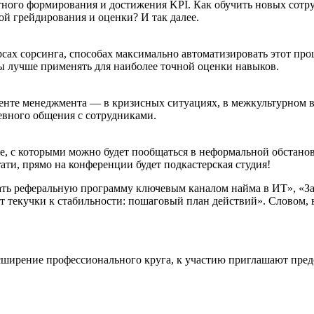
тного формирования и достижения KPI. Как обучить новых сот
ой грейдирования и оценки? И так далее.
рсах сорсинга, способах максимально автоматизировать этот про
ы лучше применять для наиболее точной оценки навыков.
те менеджмента — в кризисных ситуациях, в межкультурном вз
евного общения с сотрудниками.
е, с которыми можно будет пообщаться в неформальной обстано
тати, прямо на конференции будет подкастерская студия!
ать реферальную программу ключевым каналом найма в ИТ», «Зап
 текучки к стабильности: пошаговый план действий». Словом, 
ширение профессионального круга, к участию приглашают предс