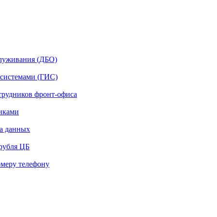
служивания (ДБО)
системами (ГИС)
отрудников фронт-офиса
нками
а данных
рубля ЦБ
омеру телефону