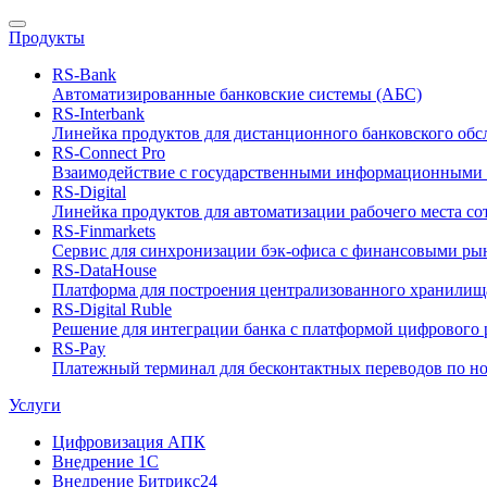
Продукты
RS-Bank
Автоматизированные банковские системы (АБС)
RS-Interbank
Линейка продуктов для дистанционного банковского об
RS-Connect Pro
Взаимодействие с государственными информационными 
RS-Digital
Линейка продуктов для автоматизации рабочего места с
RS-Finmarkets
Сервис для синхронизации бэк-офиса с финансовыми ры
RS-DataHouse
Платформа для построения централизованного хранилищ
RS-Digital Ruble
Решение для интеграции банка с платформой цифрового 
RS-Pay
Платежный терминал для бесконтактных переводов по н
Услуги
Цифровизация АПК
Внедрение 1С
Внедрение Битрикс24