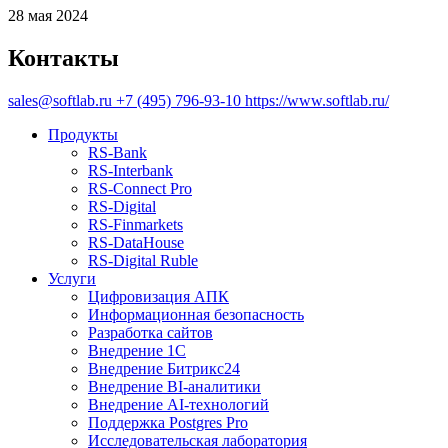
28 мая 2024
Контакты
sales@softlab.ru
+7 (495) 796-93-10
https://www.softlab.ru/
Продукты
RS‑Bank
RS‑Interbank
RS‑Connect Pro
RS‑Digital
RS‑Finmarkets
RS‑DataHouse
RS‑Digital Ruble
Услуги
Цифровизация АПК
Информационная безопасность
Разработка сайтов
Внедрение 1С
Внедрение Битрикс24
Внедрение BI‑аналитики
Внедрение AI‑технологий
Поддержка Postgres Pro
Исследовательская лаборатория