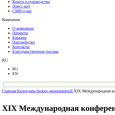
Книги и руководства
Пресс-кит
СМИ о нас
Компания
О компании
Проекты
Карьера
Партнерство
Контакты
Благодарственные письма
RU
RU
EN
Главная
Календарь бизнес мероприятий
XIX Международная ко
XIX Международная конферен