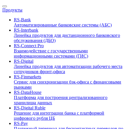
Продукты
RS-Bank
Автоматизированные банковские системы (АБС)
RS-Interbank
Линейка продуктов для дистанционного банковского
обслуживания (ДБО)
RS-Connect Pro
Взаимодействие с государственными
информационными системами (ГИС)
RS-Digital
Линейка продуктов для автоматизации рабочего места
сотрудников фронт-офиса
RS-Finmarkets
Сервис для синхронизации бэк-офиса с финансовыми
рынками
RS-DataHouse
Платформа для построения централизованного
хранилища данных
RS-Digital Ruble
Решение для интеграции банка с платформой
цифрового рубля ЦБ
RS-Pay
Платежный терминал для бесконтактных переводов по