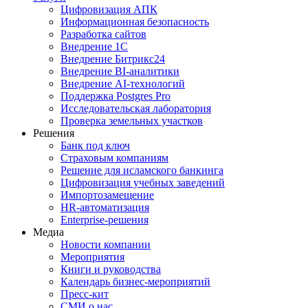
Цифровизация АПК
Информационная безопасность
Разработка сайтов
Внедрение 1С
Внедрение Битрикс24
Внедрение BI‑аналитики
Внедрение AI‑технологий
Поддержка Postgres Pro
Исследовательская лаборатория
Проверка земельных участков
Решения
Банк под ключ
Страховым компаниям
Решение для исламского банкинга
Цифровизация учебных заведений
Импортозамещение
HR‑автоматизация
Enterprise-решения
Медиа
Новости компании
Мероприятия
Книги и руководства
Календарь бизнес‑мероприятий
Пресс‑кит
СМИ о нас