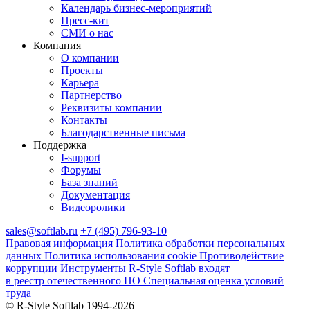
Календарь бизнес‑мероприятий
Пресс‑кит
СМИ о нас
Компания
О компании
Проекты
Карьера
Партнерство
Реквизиты компании
Контакты
Благодарственные письма
Поддержка
I‑support
Форумы
База знаний
Документация
Видеоролики
sales@softlab.ru
+7 (495) 796-93-10
Правовая информация
Политика обработки персональных
данных
Политика использования cookie
Противодействие
коррупции
Инструменты R‑Style Softlab входят
в реестр отечественного ПО
Специальная оценка условий
труда
© R‑Style Softlab 1994-2026