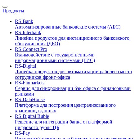
Продукты
RS-Bank
Автоматизированные банковские системы (АБС)
RS-Interbank
Линейка продуктов для дистанционного банковского
обслуживания (ДБО)
RS-Connect Pro
Взаимодействие с государственными
информационными системами (ГИС)
RS-Digital
Линейка продуктов для автоматизации рабочего места
сотрудников фронт-офиса
RS-Finmarkets
Сервис для синхронизации бэк-офиса с финансовыми
рынками
RS-DataHouse
Платформа для построения централизованного
хранилища данных
RS-Digital Ruble
Решение для интеграции банка с платформой
цифрового рубля ЦБ
RS-Pay
Платежный терминал для бесконтактных переводов по