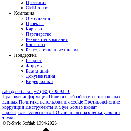
Пресс‑кит
СМИ о нас
Компания
О компании
Проекты
Карьера
Партнерство
Реквизиты компании
Контакты
Благодарственные письма
Поддержка
I‑support
Форумы
База знаний
Документация
Видеоролики
sales@softlab.ru
+7 (495) 796-93-10
Правовая информация
Политика обработки персональных
данных
Политика использования cookie
Противодействие
коррупции
Инструменты R‑Style Softlab входят
в реестр отечественного ПО
Специальная оценка условий
труда
© R‑Style Softlab 1994-2026