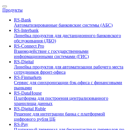
Продукты
RS-Bank
Автоматизированные банковские системы (АБС)
RS-Interbank
Линейка продуктов для дистанционного банковского
обслуживания (ДБО)
RS-Connect Pro
Взаимодействие с государственными
информационными системами (ГИС)
RS-Digital
Линейка продуктов для автоматизации рабочего места
сотрудников фронт-офиса
RS-Finmarkets
Сервис для синхронизации бэк-офиса с финансовыми
рынками
RS-DataHouse
Платформа для построения централизованного
хранилища данных
RS-Digital Ruble
Решение для интеграции банка с платформой
цифрового рубля ЦБ
RS-Pay
Платежный терминал для бесконтактных переводов по