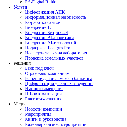
RS‑Digital Ruble
Услуги
Цифровизация АПК
Информационная безопасность
Разработка сайтов
Внедрение 1С
Внедрение Битрикс24
Внедрение BI‑аналитики
Внедрение AI‑технологий
Поддержка Postgres Pro
Исследовательская лаборатория
Проверка земельных участков
Решения
Банк под ключ
Страховым компаниям
Решение для исламского банкинга
Цифровизация учебных заведений
Импортозамещение
HR‑автоматизация
Enterprise-решения
Медиа
Новости компании
Мероприятия
Книги и руководства
Календарь бизнес‑мероприятий