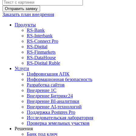
Отправить заявку
Заказать план внедрения
Продукты
RS‑Bank
RS‑Interbank
RS‑Connect Pro
RS‑Digital
RS‑Finmarkets
RS‑DataHouse
RS‑Digital Ruble
Услуги
Цифровизация АПК
Информационная безопасность
Разработка сайтов
Внедрение 1С
Внедрение Битрикс24
Внедрение BI‑аналитики
Внедрение AI‑технологий
Поддержка Postgres Pro
Исследовательская лаборатория
Проверка земельных участков
Решения
Банк под ключ