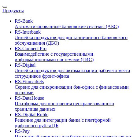
Продукты
RS-Bank
Автоматизированные банковские системы (АБС)
RS-Interbank
Линейка продуктов для дистанционного банковского
обслуживания (ДБО)
RS-Connect Pro
Взаимодействие с государственными
информационными системами (ГИС)
RS-Digital
Линейка продуктов для автоматизации рабочего места
сотрудников фронт-офиса
RS-Finmarkets
Сервис для синхронизации бэк-офиса с финансовыми
рынками
RS-DataHouse
Платформа для построения централизованного
хранилища данных
RS-Digital Ruble
Решение для интеграции банка с платформой
цифрового рубля ЦБ
RS-Pay
Платежный терминал для бесконтактных переводов по