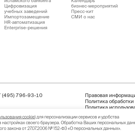
исламского банкинга
Календарь
Цифровизация
бизнес‑мероприятий
учебных заведений
Пресс‑кит
Импортозамещение
СМИ о нас
HR‑автоматизация
Enterprise-решения
 (495) 796-93-10
Правовая информац
Политика обработки
Политика использова
Противодействие ко
льзования cookie
) для персонализации сервисов и удобства
Инструменты R‑Style 
в настройках своего браузера. Обработка Ваших персональных да
Специальная оценка
го закона от 27.07.2006 № 152‑Ф3 «О персональных данных».