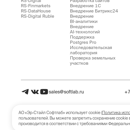
RS‑Digital
Разработка сайтов
RS‑Finmarkets
Внедрение 1С
RS‑DataHouse
Внедрение Битрикс24
RS‑Digital Ruble
Внедрение
BI‑аналитики
Внедрение
AI‑технологий
Поддержка
Postgres Pro
Исследовательская
лаборатория
Проверка земельных
участков
sales@softlab.ru
+7
АО «Эр-Стайл Софтлаб»
использует cookie (
Политика испо
пользователей. Вы можете запретить сохранение cookie 
производится в соответствии с требованиями Федерально