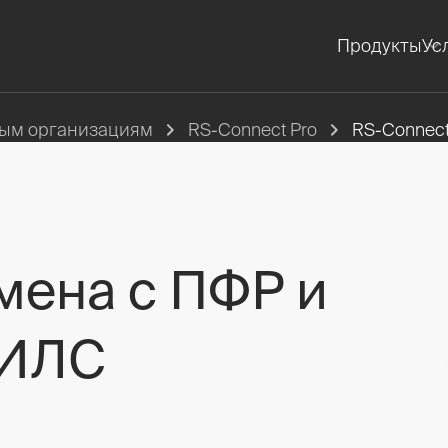
Продукты
Ус
вым организациям
RS-Connect Pro
RS-Connec
мена с ПФР и
НИЛС