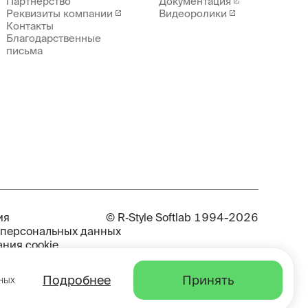
Партнерство
Документация
Реквизиты компании
Видеоролики
Контакты
Благодарственные
письма
ия
© R‑Style Softlab 1994-2026
 персональных данных
ния cookie
ррупции
Softlab входят в реестр отечественного ПО
Принять
Подробнее
нных
 условий труда