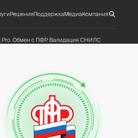
луги
Решения
Поддержка
Медиа
Компания
t Pro. Обмен с ПФР. Валидация СНИЛС