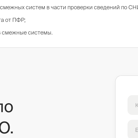
 смежных систем в части проверки сведений по СН
а от ПФР;
в смежные системы.
по
O.
E