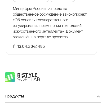
Минцифры России вынесло на
общественное обсуждение законопроект
«Об основах государственного
регулирования применения технологий
искусственного интеллекта». Документ
размещён на портале проектов
нормативных правовых актов.
13.04.26
495
Предполагается, что закон вступит в силу с
1 сентября 2027 года. Законопроект
устанавливает единые правила для
разработки, обучения, внедрения и
использования ИИ в России и
распространяется на всех участников
рынка – разработчиков, […]
Продукты