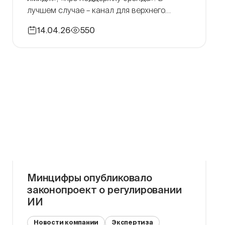
лучшем случае – канал для верхнего
уровня воронки. На практике всё оказалось
14.04.26
550
интереснее. В какой-то момент мы
увидели, что контент может делать гораздо
больше. Не просто повышать видимость
компании на или […]
Минцифры опубликовало
законопроект о регулировании
ИИ
Новости компании
Экспертиза