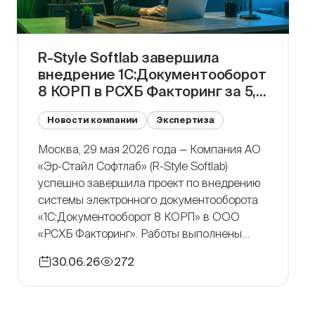
R-Style Softlab завершила
внедрение 1С:Документооборот
8 КОРП в РСХБ Факторинг за 5,5
месяцев
Новости компании
Экспертиза
Москва, 29 мая 2026 года — Компания АО
«Эр-Стайл Софтлаб» (R-Style Softlab)
успешно завершила проект по внедрению
системы электронного документооборота
«1С:Документооборот 8 КОРП» в ООО
«РСХБ Факторинг». Работы выполнены
удаленно на инфраструктуре заказчика в
30.06.26
272
точном соответствии с графиком — с 16
декабря 2025 года по 28 мая 2026 года.
Проект реализован в два основных этапа