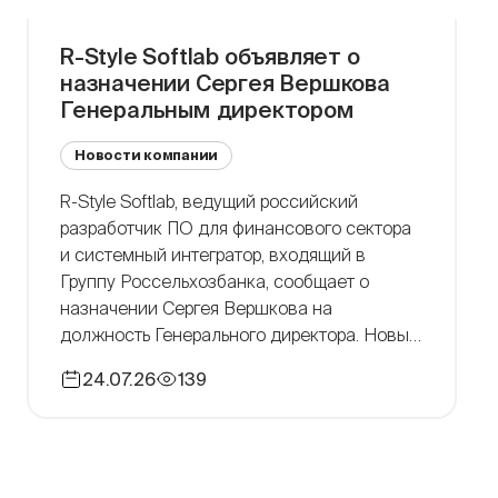
R-Style Softlab объявляет о
назначении Сергея Вершкова
Генеральным директором
Новости компании
R-Style Softlab, ведущий российский
разработчик ПО для финансового сектора
и системный интегратор, входящий в
Группу Россельхозбанка, сообщает о
назначении Сергея Вершкова на
должность Генерального директора. Новый
руководитель определил ключевые
24.07.26
139
приоритеты компании на ближайшую
перспективу: развитие продуктовой
линейки и технологического стека с
фокусом на решения в области
искусственного интеллекта, а также