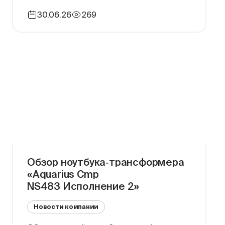
удаленно на инфраструктуре заказчика в
30.06.26
269
точном соответствии с графиком — с 16
декабря 2025 года по 28 мая 2026 года.
Проект реализован в два основных этапа
[…]
Обзор ноутбука‑трансформера
«Aquarius Cmp
NS483 Исполнение 2»
Новости компании