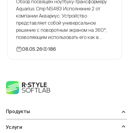
Обзор посвящён ноутбуку-трансформеру
Aquarius Cmp NS483 Исполнение 2 от
компании Аквариус. Устройство
представляет собой универсальное
решение с поворотным экраном на 360°,
позволяющим использовать его как в
формате ноутбука, так и планшета. Модель
08.05.26
186
ориентирована на выполнение офисных
задач и рассчитана на пользователей с
мобильным сценарием работы, включая
частые перемещения и отсутствие
постоянного рабочего места. При этом […]
Продукты
Услуги