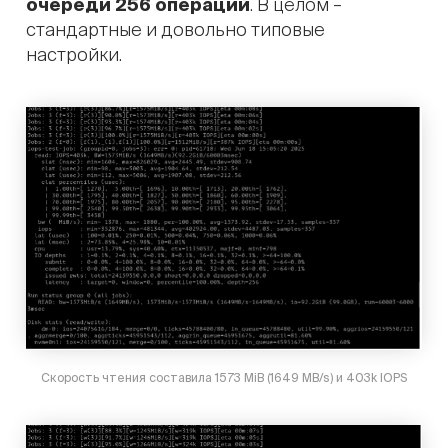
очереди 256 операций
. В целом –
стандартные и довольно типовые
настройки.
Скорость чтения составила 1573 MiB (1649 MB/s) и 403k IOPS