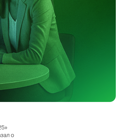
25»
зал о