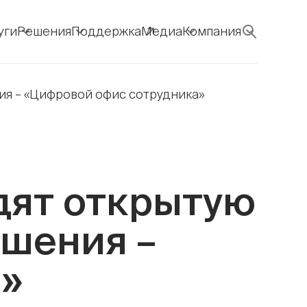
уги
Решения
Поддержка
Медиа
Компания
ния – «Цифровой офис сотрудника»
одят открытую
шения –
а»