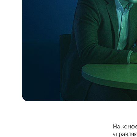
На конф
управля