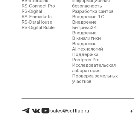
RS‑Interbank
Информационная
RS‑Connect Pro
безопасность
RS‑Digital
Разработка сайтов
RS‑Finmarkets
Внедрение 1С
RS‑DataHouse
Внедрение
RS‑Digital Ruble
Битрикс24
Внедрение
BI‑аналитики
Внедрение
AI‑технологий
Поддержка
Postgres Pro
Исследовательская
лаборатория
Проверка земельных
участков
sales@softlab.ru
+