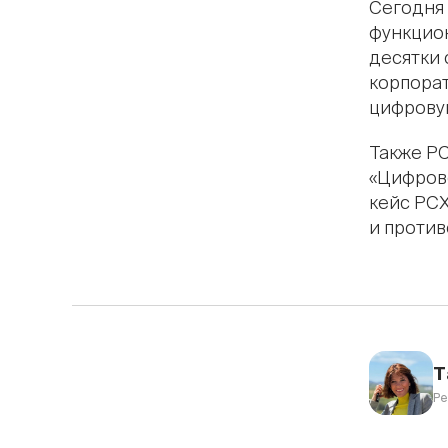
Сегодня 
функцио
десятки 
корпора
цифрову
Также Р
«Цифрово
кейс РСХ
и против
Т
Ре