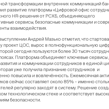
ной трансформации внутренних коммуникаций бан
вил развитие платформы «Цифровой офис сотрудни
сного HR-решения от РСХБ, объединяющего
тивные сервисы, безопасные коммуникации и сов
енты взаимодействия.
выступлении Андрей Мазько отметил, что стартов
ду проект ЦОС, вырос в полнофункциональную ци
оторой сегодня пользуются более 30 тысяч сотрудни
поясах. Платформа объединяет ключевые сервисы 
развития и коммуникации сотрудников в единой ц
оторая уже получила признание сотрудников и
нно повысила и вовлечённость. Ежемесячная акт
ков сейчас составляет около 85% – именно столь
телей регулярно заходят в систему. Решение созд
ом технологическом стеке и соответствует высо
иям безопасности.