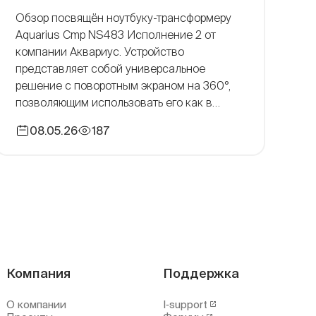
Обзор посвящён ноутбуку-трансформеру
Aquarius Cmp NS483 Исполнение 2 от
компании Аквариус. Устройство
представляет собой универсальное
решение с поворотным экраном на 360°,
позволяющим использовать его как в
формате ноутбука, так и планшета. Модель
08.05.26
187
ориентирована на выполнение офисных
задач и рассчитана на пользователей с
мобильным сценарием работы, включая
частые перемещения и отсутствие
постоянного рабочего места. При этом […]
Компания
Поддержка
О компании
I‑support