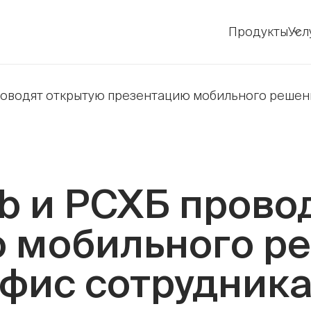
Продукты
Усл
 проводят открытую презентацию мобильного реше
lab и РСХБ пров
 мобильного ре
фис сотрудник