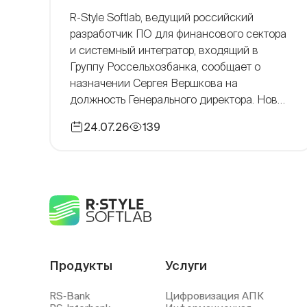
R-Style Softlab, ведущий российский
разработчик ПО для финансового сектора
и системный интегратор, входящий в
Группу Россельхозбанка, сообщает о
назначении Сергея Вершкова на
должность Генерального директора. Новый
руководитель определил ключевые
24.07.26
139
приоритеты компании на ближайшую
перспективу: развитие продуктовой
линейки и технологического стека с
фокусом на решения в области
искусственного интеллекта, а также
укрепление лидирующих позиций на рынке
[…]
Продукты
Услуги
RS‑Bank
Цифровизация АПК