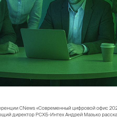
еренции CNews «Современный цифровой офис 20
ющий директор РСХБ-Интех Андрей Мазько расска