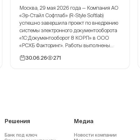
Москва, 29 мая 2026 года — Компания АО
«Эр-Стайл Софтлаб» (R-Style Softlab)
успешно завершила проект по внедрению
системы электронного документооборота
«1С:Документооборот 8 КОРП» в ООО
«РСХБ Факторинг». Работы выполнены
удаленно на инфраструктуре заказчика в
30.06.26
271
точном соответствии с графиком — с 16
декабря 2025 года по 28 мая 2026 года.
Проект реализован в два основных этапа
[…]
Решения
Медиа
Банк под ключ
Новости компании