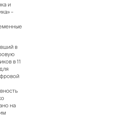
ка и
ка» –
ременные
авший в
фровую
ков в 11
для
ифровой
ивность
ко
ано на
ким