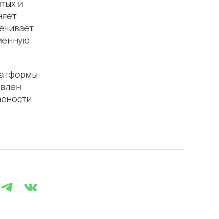
тых и
няет
печивает
менную
латформы
авлен
асности