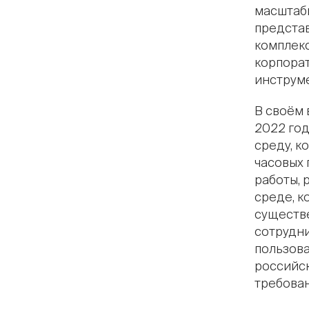
масштаб
предста
комплек
корпора
инструм
В своём 
2022 го
среду, к
часовых 
работы, 
среде, к
существе
сотрудни
пользова
российск
требован