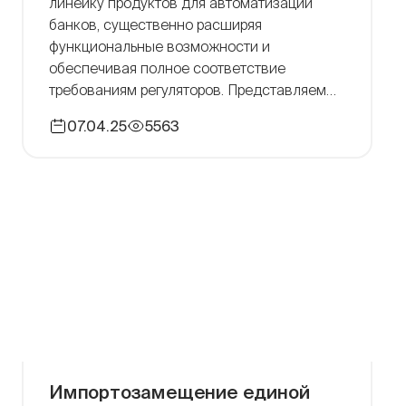
линейку продуктов для автоматизации
банков, существенно расширяя
функциональные возможности и
обеспечивая полное соответствие
требованиям регуляторов. Представляем
новые возможности платформ RS-Bank, RS-
07.04.25
5563
Finmarkets, RS-Connect и других, а также
стратегические направления развития
компании в партнерстве с
производителями ПО и оборудования. RS-
Bank V.6 В продукте RS-Bank реализованы
более 30 обновлений, включающих
адаптацию под новые нормативные […]
Импортозамещение единой