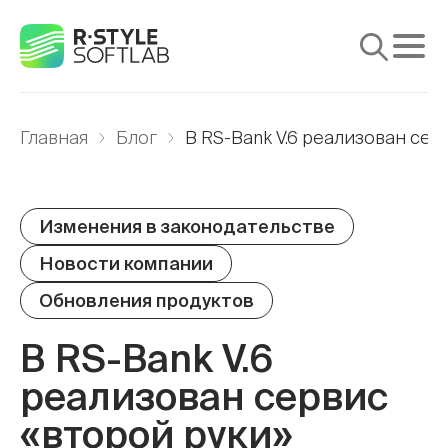
Продукты
Главная
Блог
В RS-Bank V.6 реализован сер
Услуги
Решения
Изменения в законодательстве
Поддержка
Новости компании
Медиа
Обновления продуктов
Компания
В RS-Bank V.6
реализован сервис
«второй руки»