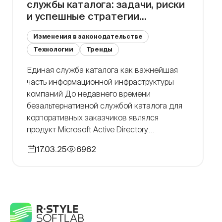
службы каталога: задачи, риски
и успешные стратегии
миграции
Изменения в законодательстве
Технологии
Тренды
Единая служба каталога как важнейшая
часть информационной инфраструктуры
компаний До недавнего времени
безальтернативной службой каталога для
корпоративных заказчиков являлся
продукт Microsoft Active Directory.
Надежность и функциональность Microsoft
17.03.25
6962
Active Directory являются отраслевым
стандартом, на который ориентируется
большинство разработчиков
отечественных решений. Ключевые
функции, обеспечивающие прозрачность в
управлении систем информационной