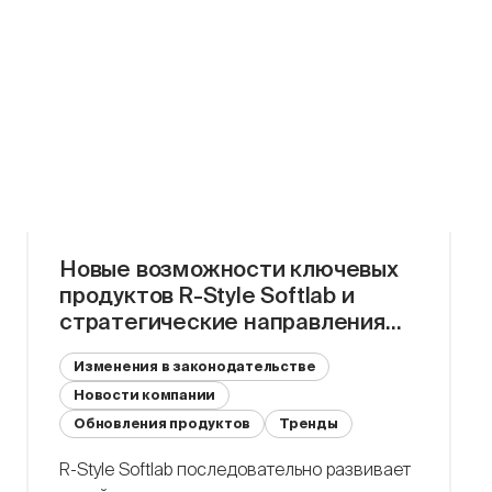
и готовность банков В 2020 году
Минцифры предлагало перевести банки на
использование преимущественно
отечественного программного обеспечения
с 1 января 2021 года, а на использование
оборудования […]
Новые возможности ключевых
продуктов R-Style Softlab и
стратегические направления
работы
Изменения в законодательстве
Новости компании
Обновления продуктов
Тренды
R-Style Softlab последовательно развивает